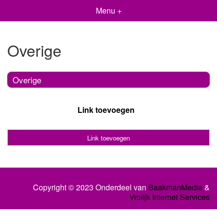
Menu +
Overige
Overige
Link toevoegen
Link toevoegen
Copyright © 2023 Onderdeel van
BaakmanMedia
&
Vrolijk Internet Services